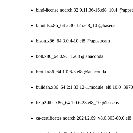
bind-license.noarch 32:9.11.36-16.el8_10.4 @apps
binutils.x86_64 2.30-125.el8_10 @baseos
bison.x86_64 3.0.4-10.el8 @appstream
bolt.x86_64 0.9.1-1.el8 @anaconda
brotli.x86_64 1.0.6-3.el8 @anaconda
buildah.x86_64 2:1.33.12-1.module_el8.10.0+39
bzip2-libs.x86_64 1.0.6-28.el8_10 @baseos
ca-certificates.noarch 2024.2.69_v8.0.303-80.0.el