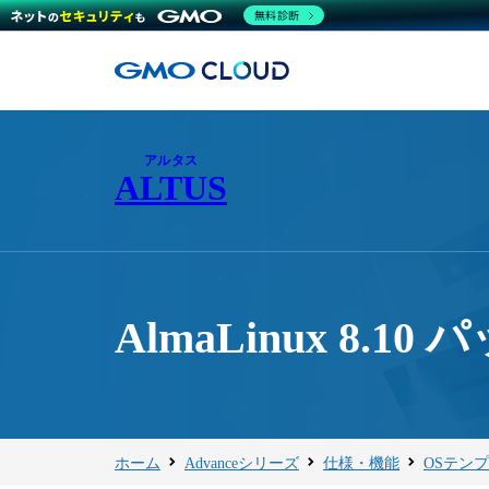
無料診断
アルタス
ALTUS
AlmaLinux 8.1
ホーム
Advanceシリーズ
仕様・機能
OSテン