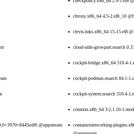
checkpolicy.x86_64 2.9-1.el8 
chrony.x86_64 4.5-2.el8_10 @
clevis-luks.x86_64 15-15.el8 
am
cloud-utils-growpart.noarch 0.
cockpit-bridge.x86_64 310.4-1
ream
cockpit-podman.noarch 84.1-1
am
cockpit-system.noarch 310.4-1
conmon.x86_64 3:2.1.10-1.mo
.10.0+3970+8445edf6 @appstream
containernetworking-plugins.x
@appstream