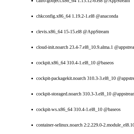
cairo-gobject.x86_64 1.15.12-6.el8 @AppStream
chkconfig.x86_64 1.19.2-1.el8 @anaconda
clevis.x86_64 15-15.el8 @AppStream
cloud-init.noarch 23.4-7.el8_10.9.alma.1 @appstre
cockpit.x86_64 310.4-1.el8_10 @baseos
cockpit-packagekit.noarch 310.3-3.el8_10 @appst
cockpit-storaged.noarch 310.3-3.el8_10 @appstre
cockpit-ws.x86_64 310.4-1.el8_10 @baseos
container-selinux.noarch 2:2.229.0-2.module_el8