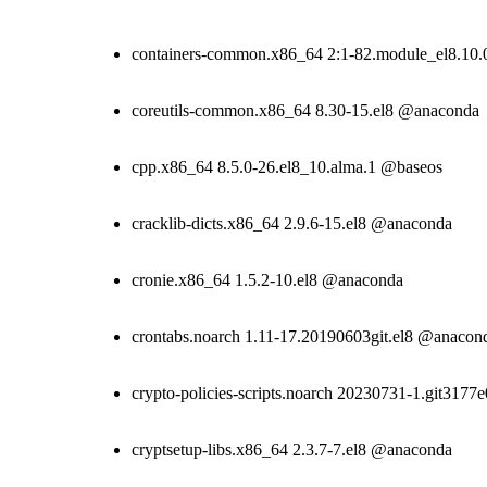
containers-common.x86_64 2:1-82.module_el8.1
coreutils-common.x86_64 8.30-15.el8 @anaconda
cpp.x86_64 8.5.0-26.el8_10.alma.1 @baseos
cracklib-dicts.x86_64 2.9.6-15.el8 @anaconda
cronie.x86_64 1.5.2-10.el8 @anaconda
crontabs.noarch 1.11-17.20190603git.el8 @anacon
crypto-policies-scripts.noarch 20230731-1.git317
cryptsetup-libs.x86_64 2.3.7-7.el8 @anaconda