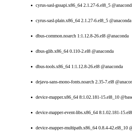
cyrus-sasl-gssapi.x86_64 2.1.27-6.el8_5 @anacond
cyrus-sasl-plain.x86_64 2.1.27-6.el8_5 @anaconda
dbus-common.noarch 1:1.12.8-26.el8 @anaconda
dbus-glib.x86_64 0.110-2.el8 @anaconda
dbus-tools.x86_64 1:1.12.8-26.el8 @anaconda
dejavu-sans-mono-fonts.noarch 2.35-7.el8 @anaco
device-mapper.x86_64 8:1.02.181-15.el8_10 @bas
device-mapper-event-libs.x86_64 8:1.02.181-15.e
device-mapper-multipath.x86_64 0.8.4-42.el8_10 