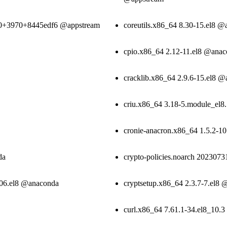
0.0+3970+8445edf6 @appstream
coreutils.x86_64 8.30-15.el8 
cpio.x86_64 2.12-11.el8 @ana
cracklib.x86_64 2.9.6-15.el8 
criu.x86_64 3.18-5.module_el
cronie-anacron.x86_64 1.5.2-1
da
crypto-policies.noarch 202307
7e06.el8 @anaconda
cryptsetup.x86_64 2.3.7-7.el8
curl.x86_64 7.61.1-34.el8_10.