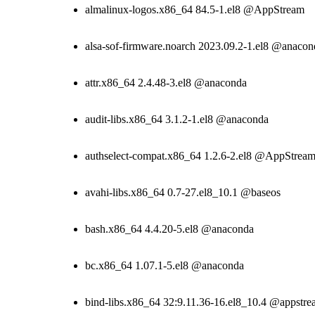
almalinux-logos.x86_64 84.5-1.el8 @AppStream
alsa-sof-firmware.noarch 2023.09.2-1.el8 @anacon
attr.x86_64 2.4.48-3.el8 @anaconda
audit-libs.x86_64 3.1.2-1.el8 @anaconda
authselect-compat.x86_64 1.2.6-2.el8 @AppStrea
avahi-libs.x86_64 0.7-27.el8_10.1 @baseos
bash.x86_64 4.4.20-5.el8 @anaconda
bc.x86_64 1.07.1-5.el8 @anaconda
bind-libs.x86_64 32:9.11.36-16.el8_10.4 @appstr