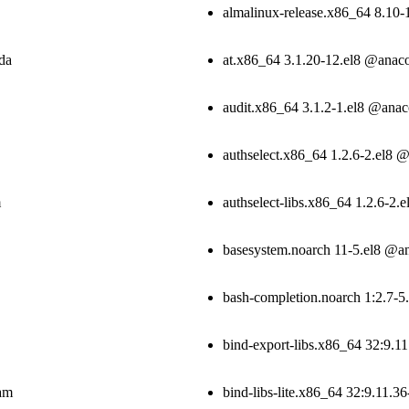
almalinux-release.x86_64 8.10
da
at.x86_64 3.1.20-12.el8 @anac
audit.x86_64 3.1.2-1.el8 @ana
authselect.x86_64 1.2.6-2.el8 
m
authselect-libs.x86_64 1.2.6-2
basesystem.noarch 11-5.el8 @a
bash-completion.noarch 1:2.7-
bind-export-libs.x86_64 32:9.1
eam
bind-libs-lite.x86_64 32:9.11.