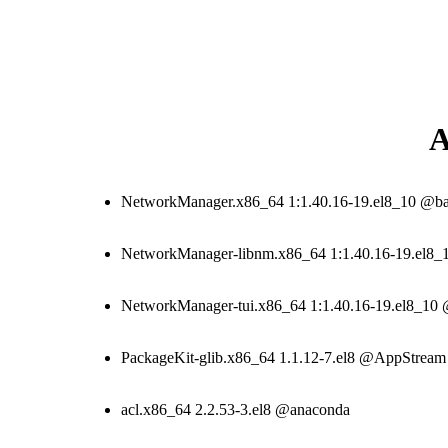
NetworkManager.x86_64 1:1.40.16-19.el8_10 @ba
NetworkManager-libnm.x86_64 1:1.40.16-19.el8_
NetworkManager-tui.x86_64 1:1.40.16-19.el8_10
PackageKit-glib.x86_64 1.1.12-7.el8 @AppStream
acl.x86_64 2.2.53-3.el8 @anaconda