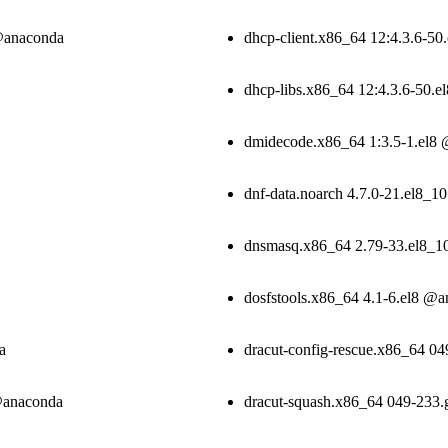
 @anaconda
dhcp-client.x86_64 12:4.3.6-5
dhcp-libs.x86_64 12:4.3.6-50.
dmidecode.x86_64 1:3.5-1.el8
dnf-data.noarch 4.7.0-21.el8_1
dnsmasq.x86_64 2.79-33.el8_
dosfstools.x86_64 4.1-6.el8 @
a
dracut-config-rescue.x86_64 0
@anaconda
dracut-squash.x86_64 049-233