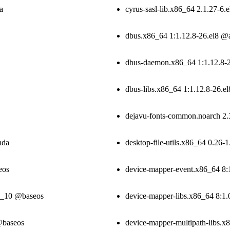
a
cyrus-sasl-lib.x86_64 2.1.27-6
dbus.x86_64 1:1.12.8-26.el8 
dbus-daemon.x86_64 1:1.12.8-
dbus-libs.x86_64 1:1.12.8-26.
dejavu-fonts-common.noarch 2
nda
desktop-file-utils.x86_64 0.26
eos
device-mapper-event.x86_64 8:
l8_10 @baseos
device-mapper-libs.x86_64 8:1
@baseos
device-mapper-multipath-libs.x