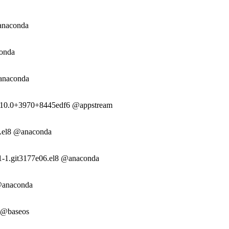
@anaconda
conda
@anaconda
8.10.0+3970+8445edf6 @appstream
0.el8 @anaconda
31-1.git3177e06.el8 @anaconda
 @anaconda
3 @baseos