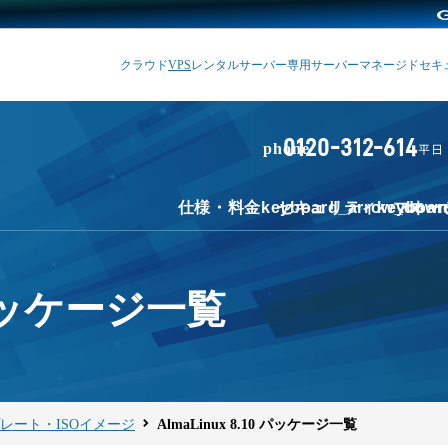
クラウド
VPS
レンタルサーバー
専用サーバー
マネージド
セキ
0120-312-614
phone
平日 1
仕様・料金
keyboard_arrow_dow
セキュリティ
keyboar
マネー
0 パッケージ一覧
プレート・ISOイメージ
AlmaLinux 8.10 パッケージ一覧