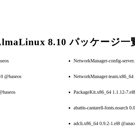
AlmaLinux 8.10 パッケージ一
seos
NetworkManager-config-server.
10 @baseos
NetworkManager-team.x86_64 1
 @baseos
PackageKit.x86_64 1.1.12-7.e
abattis-cantarell-fonts.noarch 
adcli.x86_64 0.9.2-1.el8 @ana