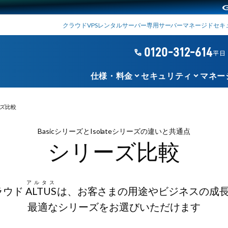
クラウド
VPS
レンタルサーバー
専用サーバー
マネージド
セキ
0120-312-614
phone
平日 1
keyboard_arrow_down
keyboard_arrow_down
仕様・料金
セキュリティ
マネー
ズ比較
BasicシリーズとIsolateシリーズの違いと共通点
シリーズ比較
アルタス
ラウド
ALTUS
は、お客さまの用途やビジネスの成
最適なシリーズをお選びいただけます