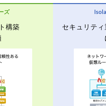
リーズ
Iso
ト構築
セキュリティ
適