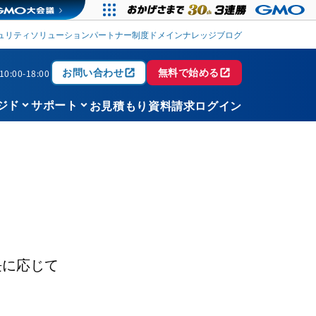
ュリティソリューション
パートナー制度
ドメイン
ナレッジブログ
open_in_new
open_in_new
お問い合わせ
無料で始める
0:00-18:00
keyboard_arrow_down
keyboard_arrow_down
お見積もり
資料請求
ログイン
ジド
サポート
長に応じて