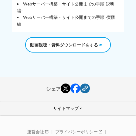
Webサーバー構築・サイト公開までの手順-説明
編-
Webサーバー構築・サイト公開までの手順 -実践
編-
動画視聴・資料ダウンロードをする
シェア
サイトマップ
keyboard_arrow_down
GMOクラウド ALTUS
運営会社
プライバシーポリシー
open_in_new
open_in_new
Advanceシリーズ