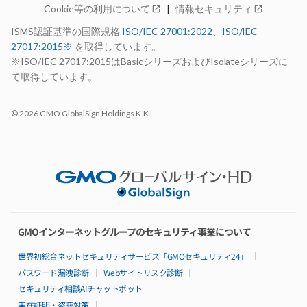
Cookie等の利用について
情報セキュリティ
open_in_new
open_in_new
特長
料金
ISMS認証基準の国際規格
ISO/IEC 27001:2022、ISO/IEC
仕様・機能
27017:2015※
を取得しています。
構成例
99.99%稼働率保証
※ISO/IEC 27017:2015はBasicシリーズおよびIsolateシリーズに
サポート
て取得しています。
お見積り
open_in_new
お申し込み
open_in_new
© 2026 GMO GlobalSign Holdings K.K.
お申し込みの流れ
14日間無料お試し期間
選ばれる理由
AdvanceとBasicの比較
ロードマップ
パートナー制度
Basicシリーズ
特長
GMOインターネットグループのセキュリティ事業について
料金
仕様・機能
世界初総合ネットセキュリティサービス「GMOセキュリティ24」
リソースパック
パスワード漏洩診断
Webサイトリスク診断
構成例
セキュリティ相談AIチャットボット
99.95%稼働率保証
サポート
実在証明・盗聴対策