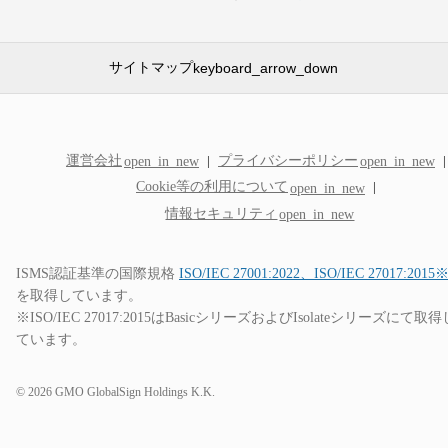
サイトマップ
keyboard_arrow_down
GMOクラウド ALTUS
運営会社
プライバシーポリシー
open_in_new
open_in_new
Advanceシリーズ
Cookie等の利用について
open_in_new
特長
料金
情報セキュリティ
open_in_new
仕様・機能
構成例
99.99%稼働率保証
ISMS認証基準の国際規格
ISO/IEC 27001:2022、ISO/IEC 27017:2015
サポート
を取得しています。
お見積り
open_in_new
※ISO/IEC 27017:2015はBasicシリーズおよびIsolateシリーズにて取得
お申し込み
open_in_new
ています。
お申し込みの流れ
14日間無料お試し期間
選ばれる理由
© 2026 GMO GlobalSign Holdings K.K.
AdvanceとBasicの比較
ロードマップ
パートナー制度