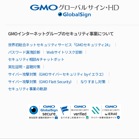
Basicシリーズ
特長
料金
仕様・機能
GMOインターネットグループのセキュリティ事業について
リソースパック
構成例
世界初総合ネットセキュリティサービス「GMOセキュリティ24」
99.95%稼働率保証
サポート
パスワード漏洩診断
Webサイトリスク診断
導入無料サポート特典
セキュリティ相談AIチャットボット
導入事例
実在証明・盗聴対策
サイバー攻撃対策（GMOサイバーセキュリティ byイエラエ）
Isolateシリーズ
サイバー攻撃対策（GMO Flatt Security）
なりすまし対策
特長
セキュリティ事業の軌跡
料金
仕様・機能
構成例
99.95%稼働率保証
サポート
導入無料サポート特典
導入事例
その他シリーズ
Publicクラウド
open_in_new