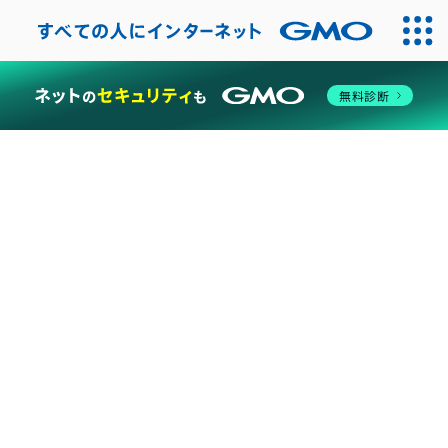
関連サービス・オプション
SSL証明書
ドメイン
無料診断
サーバー管理ツール「Plesk」
遠隔バックアップ
CDNパック
ファイルサーバー
open_in_new
ハイブリッドクラウド
open_in_new
セキュリティソリューション
マネージドサービス
サポート・ログイン
Advanceシリーズ
open_in_new
Basic／Isolateシリーズ
open_in_new
GMOクラウド Public
open_in_new
ログイン
open_in_new
ALTUS Advance AIアシスタント
open_in_new
おすすめ情報