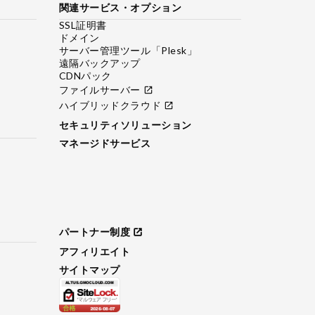
関連サービス・オプション
SSL証明書
ドメイン
サーバー管理ツール「Plesk」
遠隔バックアップ
CDNパック
ファイルサーバー
open_in_new
ハイブリッドクラウド
open_in_new
セキュリティソリューション
マネージドサービス
パートナー制度
open_in_new
アフィリエイト
サイトマップ