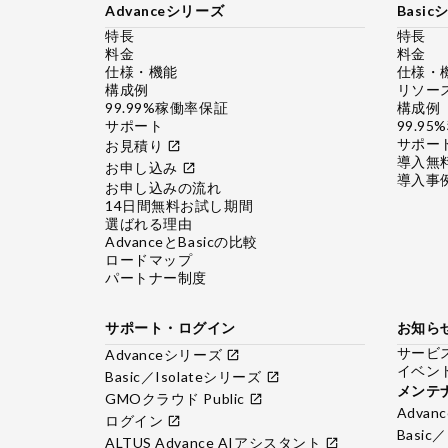
Advanceシリーズ
Basi
特長
特長
料金
料金
仕様・機能
仕様・
構成例
リソー
99.99%稼働率保証
構成例
サポート
99.9
サポー
お見積り
open_in_new
導入無
お申し込み
open_in_new
導入事
お申し込みの流れ
14日間無料お試し期間
選ばれる理由
AdvanceとBasicの比較
ロードマップ
パートナー制度
サポート・ログイン
お知ら
サービ
Advanceシリーズ
open_in_new
イベン
Basic／Isolateシリーズ
open_in_new
メンテ
GMOクラウド Public
open_in_new
Adva
ログイン
open_in_new
Basic
ALTUS Advance AIアシスタント
open_in_new