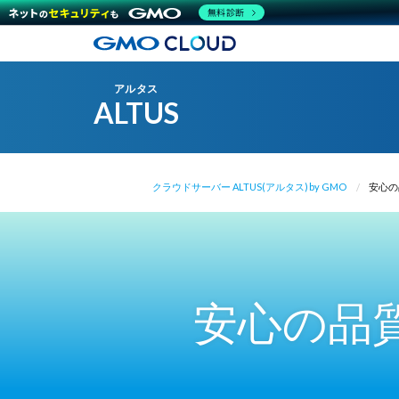
無料診断
アルタス
ALTUS
クラウドサーバー ALTUS(アルタス) by GMO
安心の
安心の品