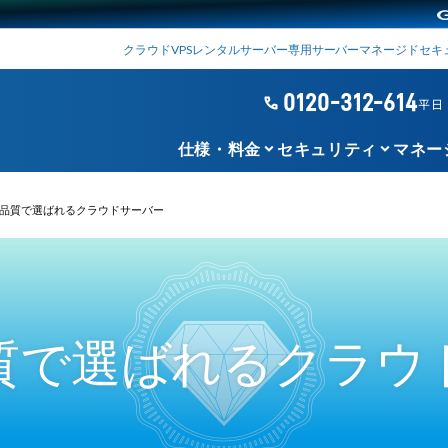
クラウド
VPS
レンタルサーバー
専用サーバー
マネージド
セキ
0120-312-614
phone
平日 1
keyboard_arrow_down
keyboard_arrow_down
仕様・料金
セキュリティ
マネー
品質で選ばれるクラウドサーバー
質で選ばれる
クラウ