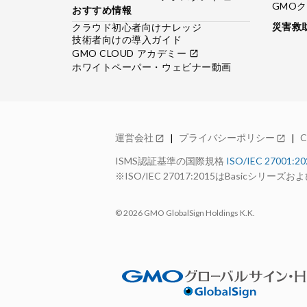
GMOクラ
おすすめ情報
災害救
クラウド初心者向けナレッジ
技術者向けの導入ガイド
GMO CLOUD アカデミー
open_in_new
ホワイトペーパー・ウェビナー動画
運営会社
プライバシーポリシー
open_in_new
open_in_new
ISMS認証基準の国際規格
ISO/IEC 27001:2
※ISO/IEC 27017:2015はBasicシリ
© 2026 GMO GlobalSign Holdings K.K.