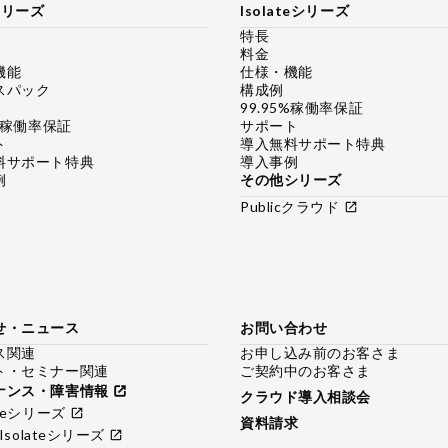
cシリーズ
Isolateシリーズ
特長
料金
機能
仕様・機能
スパック
構成例
99.95%稼働率保証
5%稼働率保証
サポート
ト
導入無料サポート特典
料サポート特典
導入事例
例
その他シリーズ
Publicクラウド
open_in_new
せ・ニュース
お問い合わせ
ス関連
お申し込み前のお客さま
ト・セミナー関連
ご契約中のお客さま
ナンス・障害情報
open_in_new
クラウド導入相談会
nceシリーズ
open_in_new
資料請求
／Isolateシリーズ
open_in_new