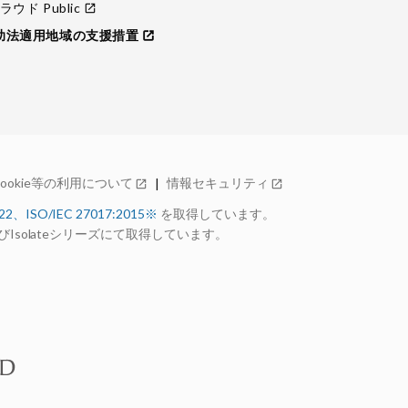
ウド Public
open_in_new
助法適用地域の支援措置
open_in_new
Cookie等の利用について
情報セキュリティ
open_in_new
open_in_new
022、ISO/IEC 27017:2015※
を取得しています。
ーズおよびIsolateシリーズにて取得しています。