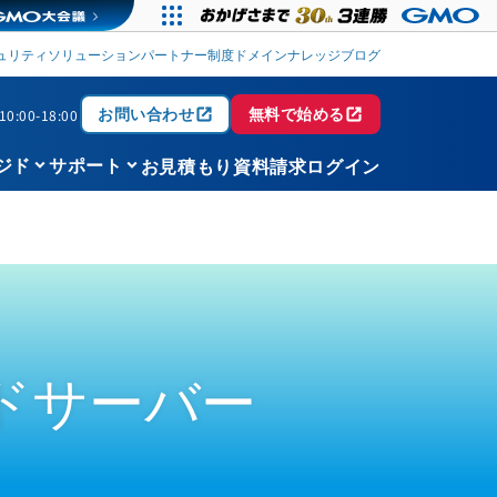
ュリティソリューション
パートナー制度
ドメイン
ナレッジブログ
open_in_new
open_in_new
お問い合わせ
無料で始める
0:00-18:00
keyboard_arrow_down
keyboard_arrow_down
お見積もり
資料請求
ログイン
ジド
サポート
ドサーバー