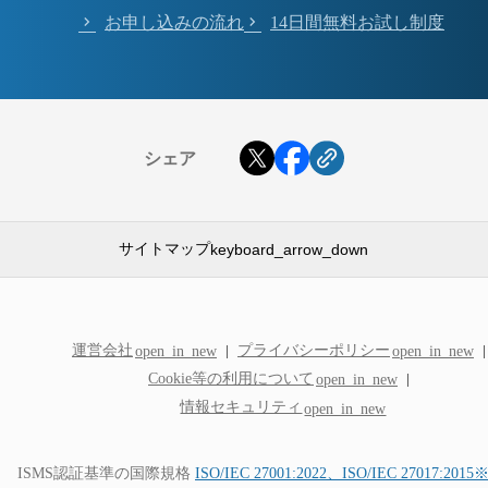
お申し込みの流れ
14日間無料お試し制度
シェア
サイトマップ
keyboard_arrow_down
GMOクラウド ALTUS
運営会社
プライバシーポリシー
open_in_new
open_in_new
Advanceシリーズ
Cookie等の利用について
open_in_new
特長
料金
情報セキュリティ
open_in_new
仕様・機能
構成例
99.99%稼働率保証
ISMS認証基準の国際規格
ISO/IEC 27001:2022、ISO/IEC 27017:2015
サポート