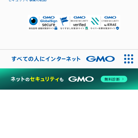
料金
仕様・機能
構成例
99.95%稼働率保証
サポート
導入無料サポート特典
導入事例
その他シリーズ
Publicクラウド
open_in_new
関連サービス・オプション
SSL証明書
ドメイン
無料診断
サーバー管理ツール「Plesk」
遠隔バックアップ
CDNパック
ファイルサーバー
open_in_new
ハイブリッドクラウド
open_in_new
セキュリティソリューション
マネージドサービス