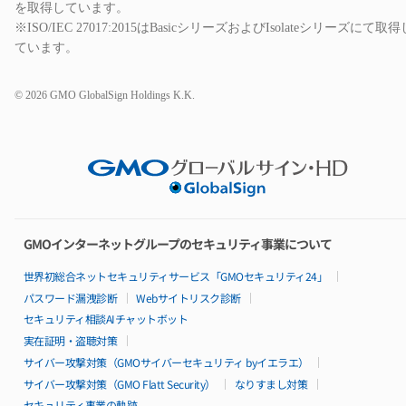
を取得しています。
お見積り
open_in_new
※ISO/IEC 27017:2015はBasicシリーズおよびIsolateシリーズにて取得
お申し込み
open_in_new
ています。
お申し込みの流れ
14日間無料お試し期間
選ばれる理由
© 2026 GMO GlobalSign Holdings K.K.
AdvanceとBasicの比較
ロードマップ
パートナー制度
Basicシリーズ
特長
料金
仕様・機能
GMOインターネットグループのセキュリティ事業について
リソースパック
構成例
世界初総合ネットセキュリティサービス「GMOセキュリティ24」
99.95%稼働率保証
サポート
パスワード漏洩診断
Webサイトリスク診断
導入無料サポート特典
セキュリティ相談AIチャットボット
導入事例
実在証明・盗聴対策
サイバー攻撃対策（GMOサイバーセキュリティ byイエラエ）
Isolateシリーズ
サイバー攻撃対策（GMO Flatt Security）
なりすまし対策
特長
セキュリティ事業の軌跡