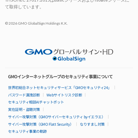
サポート
て取得しています。
お見積り
open_in_new
お申し込み
open_in_new
© 2026 GMO GlobalSign Holdings K.K.
お申し込みの流れ
14日間無料お試し期間
選ばれる理由
AdvanceとBasicの比較
ロードマップ
パートナー制度
Basicシリーズ
特長
GMOインターネットグループのセキュリティ事業について
料金
仕様・機能
世界初総合ネットセキュリティサービス「GMOセキュリティ24」
リソースパック
パスワード漏洩診断
Webサイトリスク診断
構成例
セキュリティ相談AIチャットボット
99.95%稼働率保証
サポート
実在証明・盗聴対策
導入無料サポート特典
サイバー攻撃対策（GMOサイバーセキュリティ byイエラエ）
導入事例
サイバー攻撃対策（GMO Flatt Security）
なりすまし対策
セキュリティ事業の軌跡
Isolateシリーズ