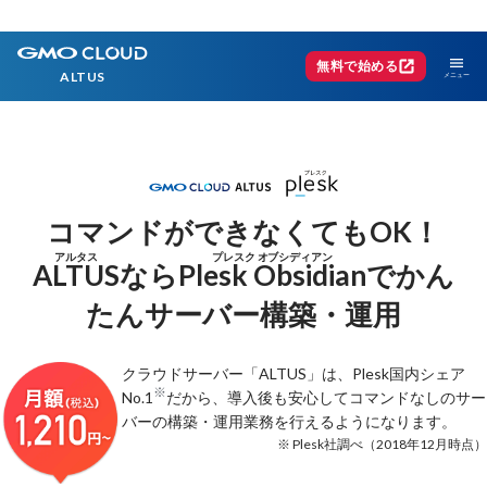
menu
open_in_new
無料で始める
ALTUS
コマンドができなくてもOK！
アルタス
プレスク オブシディアン
ALTUS
Plesk Obsidian
なら
でかん
たんサーバー構築・運用
クラウドサーバー「ALTUS」は、Plesk国内シェア
※
No.1
だから、導入後も安心してコマンドなしの
サー
バーの構築・運用業務を行えるようになります。
※ Plesk社調べ（2018年12月時点）