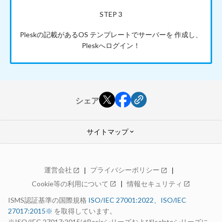
STEP 3
Pleskの記載があるOS
テンプレートでサーバーを
作成し、
Pleskへログイン！
シェア
サイトマップ
keyboard_arrow_down
GMOクラウド ALTUS
運営会社
プライバシーポリシー
open_in_new
open_in_new
Advanceシリーズ
Cookie等の利用について
情報セキュリティ
open_in_new
open_in_new
特長
料金
ISMS認証基準の国際規格
ISO/IEC 27001:2022、ISO/IEC
仕様・機能
27017:2015※
を取得しています。
構成例
99.99%稼働率保証
※ISO/IEC 27017:2015はBasicシリーズおよびIsolateシリーズに