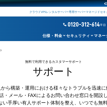
クラウド
VPS
レンタルサーバー
専用サーバー
マネージド
セキ
0120-312-614
phone
平日 1
keyboard_arrow_down
keyboard_arrow_down
仕様・料金
セキュリティ
マネー
ト
無料で利用できるカスタマーサポート
サポート
入から構築・運用における様々なトラブルを迅速に
話・メール・FAXによるお問い合わせ窓口を開設
とのない手厚い有人サポート体制を整え、いつでも無