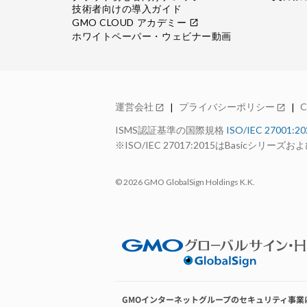
技術者向けの導入ガイド
GMO CLOUD アカデミー
open_in_new
ホワイトペーパー・ウェビナー動画
運営会社
プライバシーポリシー
open_in_new
open_in_new
ISMS認証基準の国際規格
ISO/IEC 27001:2
※ISO/IEC 27017:2015はBasicシリ
© 2026 GMO GlobalSign Holdings K.K.
GMOインターネットグループのセキュリティ事業