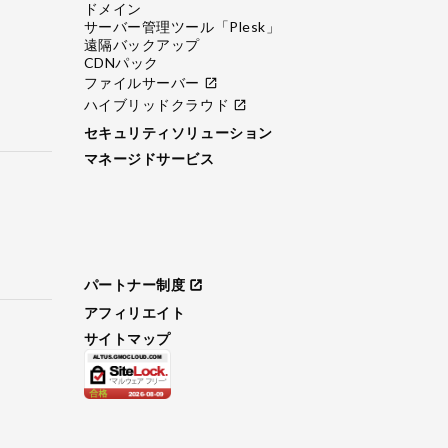
ドメイン
サーバー管理ツール「Plesk」
遠隔バックアップ
CDNパック
ファイルサーバー
open_in_new
ハイブリッドクラウド
open_in_new
セキュリティソリューション
マネージドサービス
パートナー制度
open_in_new
アフィリエイト
サイトマップ