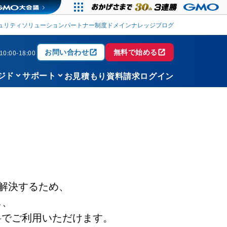
ュリティソリューション
パートナー制度
ドメイン
ナレッジブログ
open_in_new
open_in_new
お問い合わせ
無料で始める
0:00-18:00
keyboard_arrow_down
keyboard_arrow_down
お見積もり
資料請求
ログイン
ジド
サポート
解決するため、
し、
料でご利用いただけます。