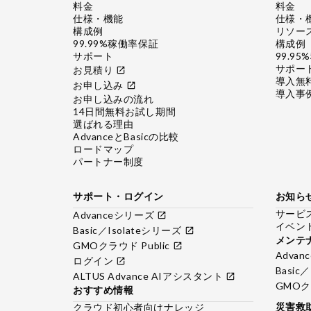
料金
料金
仕様・機能
仕様・
構成例
リソー
99.99%稼働率保証
構成例
サポート
99.9
サポー
お見積り
open_in_new
導入無
お申し込み
open_in_new
導入事
お申し込みの流れ
14日間無料お試し期間
選ばれる理由
AdvanceとBasicの比較
ロードマップ
パートナー制度
サポート・ログイン
お知ら
サービ
Advanceシリーズ
open_in_new
イベン
Basic／Isolateシリーズ
open_in_new
メンテ
GMOクラウド Public
open_in_new
Adva
ログイン
open_in_new
Basic
ALTUS Advance AIアシスタント
open_in_new
GMOクラ
おすすめ情報
災害救
クラウド初心者向けナレッジ