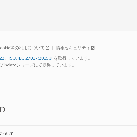
Cookie等の利用について
情報セキュリティ
open_in_new
open_in_new
022、ISO/IEC 27017:2015※
を取得しています。
ーズおよびIsolateシリーズにて取得しています。
について