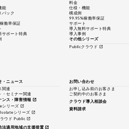
料金
機能
仕様・機能
スパック
構成例
99.95%稼働率保証
5%稼働率保証
サポート
ト
導入無料サポート特典
料サポート特典
導入事例
例
その他シリーズ
Publicクラウド
open_in_new
せ・ニュース
お問い合わせ
ス関連
お申し込み前のお客さま
ト・セミナー関連
ご契約中のお客さま
ナンス・障害情報
open_in_new
クラウド導入相談会
nceシリーズ
open_in_new
資料請求
／Isolateシリーズ
open_in_new
ウド Public
open_in_new
助法適用地域の支援措置
open_in_new