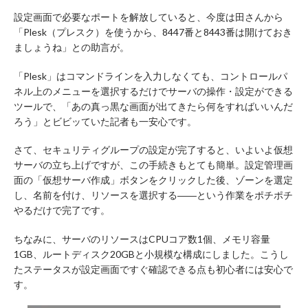
設定画面で必要なポートを解放していると、今度は田さんから
「Plesk（プレスク）を使うから、8447番と8443番は開けておき
ましょうね」との助言が。
「Plesk」はコマンドラインを入力しなくても、コントロールパ
ネル上のメニューを選択するだけでサーバの操作・設定ができる
ツールで、「あの真っ黒な画面が出てきたら何をすればいいんだ
ろう」とビビッていた記者も一安心です。
さて、セキュリティグループの設定が完了すると、いよいよ仮想
サーバの立ち上げですが、この手続きもとても簡単。設定管理画
面の「仮想サーバ作成」ボタンをクリックした後、ゾーンを選定
し、名前を付け、リソースを選択する――という作業をポチポチ
やるだけで完了です。
ちなみに、サーバのリソースはCPUコア数1個、メモリ容量
1GB、ルートディスク20GBと小規模な構成にしました。こうし
たステータスが設定画面ですぐ確認できる点も初心者には安心で
す。