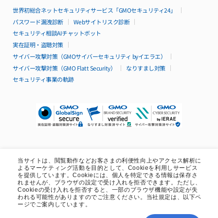
仕様・機能
世界初総合ネットセキュリティサービス「GMOセキュリティ24」
リソースパック
パスワード漏洩診断
Webサイトリスク診断
構成例
セキュリティ相談AIチャットボット
99.95%稼働率保証
サポート
実在証明・盗聴対策
導入無料サポート特典
サイバー攻撃対策（GMOサイバーセキュリティ byイエラエ）
導入事例
サイバー攻撃対策（GMO Flatt Security）
なりすまし対策
セキュリティ事業の軌跡
Isolateシリーズ
特長
料金
仕様・機能
構成例
99.95%稼働率保証
サポート
導入無料サポート特典
導入事例
当サイトは、閲覧動作などお客さまの利便性向上やアクセス解析に
その他シリーズ
よるマーケティング活動を目的として、Cookieを利用しサービス
を提供しています。Cookieには、個人を特定できる情報は保存さ
Publicクラウド
open_in_new
れませんが、ブラウザの設定で受け入れを拒否できます。ただし、
Cookieの受け入れを拒否すると、一部のブラウザ機能や設定が失
われる可能性がありますのでご注意ください。当社規定は、以下ペ
無料診断
関連サービス・オプション
ージでご案内しています。
SSL証明書