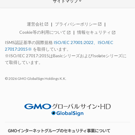
サイトマップ
keyboard_arrow_down
GMOクラウド ALTUS
運営会社
プライバシーポリシー
open_in_new
open_in_new
Advanceシリーズ
Cookie等の利用について
情報セキュリティ
open_in_new
open_in_new
特長
料金
ISMS認証基準の国際規格
ISO/IEC 27001:2022、ISO/IEC
仕様・機能
27017:2015※
を取得しています。
構成例
99.99%稼働率保証
※ISO/IEC 27017:2015はBasicシリーズおよびIsolateシリーズに
サポート
て取得しています。
お見積り
open_in_new
お申し込み
open_in_new
© 2026 GMO GlobalSign Holdings K.K.
お申し込みの流れ
14日間無料お試し期間
選ばれる理由
AdvanceとBasicの比較
ロードマップ
パートナー制度
Basicシリーズ
特長
GMOインターネットグループのセキュリティ事業について
料金