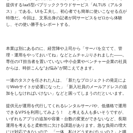
提供するIaaS型パブリッククラウドサービス「ALTUS（アルタ
ス）」である。UIを工夫し、初心者でも簡単に使いこなせる点が
特徴だ。今回は、文系出身の記者が同サービスをゼロから体験
し、その使い勝手をレポートする。
本業は別にあるのに、経営陣や上司から「サーバを立てて、管
理・運用をやっておいてね」などとムチャぶりされました――。
専任のIT担当者を置いていない中小企業やベンチャー企業の社員
からは、時折こんな“お悩み”が聞こえてきます。
一連のタスクを任された人は、「新たなプロジェクトの発足によ
りWebサイトが必要になった」「新入社員のメールアドレスの追
加をしなければいけない」などと困ってしまうのだといいます。
提供元が運用を代行してくれるレンタルサーバや、低価格で運用
できるVPSを利用してみよう！ と考える人も多いそうですが、
いずれもアプリの追加や容量・台数の変更ができないなど、長期
運用を考えると柔軟性に欠ける課題があります。急な負荷の増大
には対応できないので、「一体、私はどうすればいいの？」と嘆