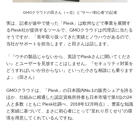
GMOクラウドの田さん（＝左）と“サーバ初心者”の記者
実は、記者が途中で使った「Plesk」は欧州などで事業を展開す
るPlesk社が提供するツールで、GMOクラウドは代理店に当たる
そうですが、「長年取り扱ってきた実績とノウハウがあるので、
当社がサポートを担当します」と田さんは話します。
「『ウチの製品じゃないから、英語でPleskさんに聞いてくださ
い』とユーザーを見放すことはしません。『セキュリティ対策を
どうすればいいか分からない』といった小さな相談にも乗ります
よ」（田さん）
GMOクラウド
は、「Plesk」の日本国内No.1の販売シェアを誇る
ほか、仕組みに精通した認定資格所持者も日本市場で第1位の24
人と多数（ともに Plesk社調べ、2018年12月時点）。豊富な知識
と実績に基づいて、まさに初心者にとって“至れり尽くせり”の環
境を用意してくれているんですね。