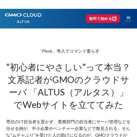
menu
open_in_new
無料で始める
ALTUS
「Plesk」導入でコマンド要らず
“初心者にやさしい”って本当？
文系記者がGMOのクラウドサ
ーバ
「ALTUS（アルタス）」
でWebサイトを立ててみた
専任のIT担当者を置かず、業務部門の担当者にサーバ管理などを
任せる例が、中小企業やベンチャー企業などで散見される。そん
な“ムチャぶり”を受けた人の助けになるのが、GMOクラウドが