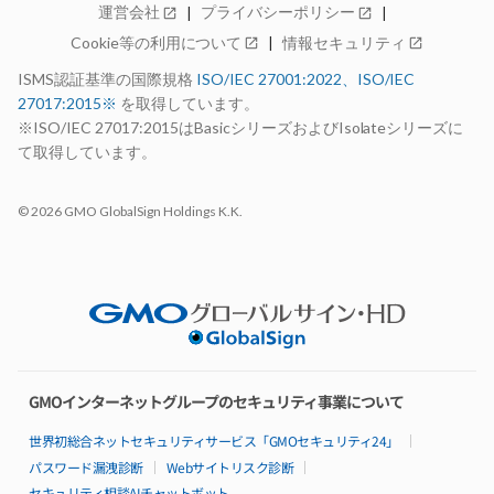
運営会社
プライバシーポリシー
open_in_new
open_in_new
Advanceシリーズ
Cookie等の利用について
情報セキュリティ
open_in_new
open_in_new
特長
料金
ISMS認証基準の国際規格
ISO/IEC 27001:2022、ISO/IEC
仕様・機能
27017:2015※
を取得しています。
構成例
99.99%稼働率保証
※ISO/IEC 27017:2015はBasicシリーズおよびIsolateシリーズに
サポート
て取得しています。
お見積り
open_in_new
お申し込み
open_in_new
© 2026 GMO GlobalSign Holdings K.K.
お申し込みの流れ
14日間無料お試し期間
選ばれる理由
AdvanceとBasicの比較
ロードマップ
パートナー制度
Basicシリーズ
特長
GMOインターネットグループのセキュリティ事業について
料金
仕様・機能
世界初総合ネットセキュリティサービス「GMOセキュリティ24」
リソースパック
パスワード漏洩診断
Webサイトリスク診断
構成例
セキュリティ相談AIチャットボット