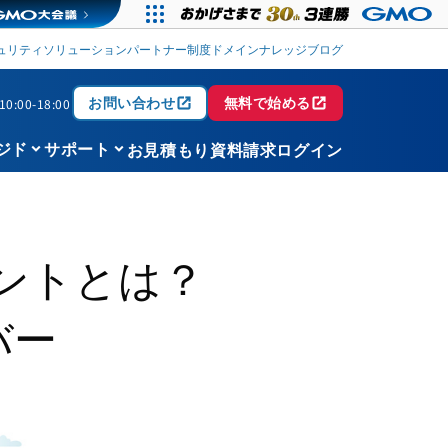
ュリティソリューション
パートナー制度
ドメイン
ナレッジブログ
open_in_new
open_in_new
お問い合わせ
無料で始める
0:00-18:00
keyboard_arrow_down
keyboard_arrow_down
お見積もり
資料請求
ログイン
ジド
サポート
イントとは？
バー