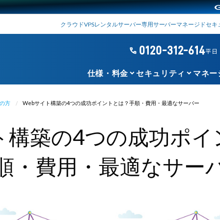
クラウド
VPS
レンタルサーバー
専用サーバー
マネージド
セキ
0120-312-614
phone
平日 1
keyboard_arrow_down
keyboard_arrow_down
仕様・料金
セキュリティ
マネー
の方
Webサイト構築の4つの成功ポイントとは？手順・費用・最適なサーバー
ト構築の4つの成功ポ
順・費用・最適なサー