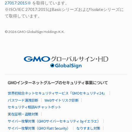
27017:2015※
を取得しています。
構成例
99.99%稼働率保証
※ISO/IEC 27017:2015はBasicシリーズおよびIsolateシリーズに
サポート
て取得しています。
お見積り
open_in_new
お申し込み
open_in_new
© 2026 GMO GlobalSign Holdings K.K.
お申し込みの流れ
14日間無料お試し期間
選ばれる理由
AdvanceとBasicの比較
ロードマップ
パートナー制度
Basicシリーズ
特長
GMOインターネットグループのセキュリティ事業について
料金
仕様・機能
世界初総合ネットセキュリティサービス「GMOセキュリティ24」
リソースパック
パスワード漏洩診断
Webサイトリスク診断
構成例
セキュリティ相談AIチャットボット
99.95%稼働率保証
サポート
実在証明・盗聴対策
導入無料サポート特典
サイバー攻撃対策（GMOサイバーセキュリティ byイエラエ）
導入事例
サイバー攻撃対策（GMO Flatt Security）
なりすまし対策