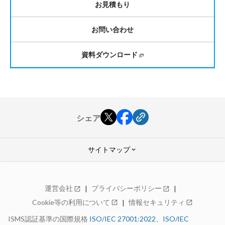
お見積もり
お問い合わせ
資料ダウンロード
シェア
サイトマップ
keyboard_arrow_down
GMOクラウド ALTUS
運営会社
プライバシーポリシー
open_in_new
open_in_new
Advanceシリーズ
Cookie等の利用について
情報セキュリティ
open_in_new
open_in_new
特長
料金
ISMS認証基準の国際規格
ISO/IEC 27001:2022、ISO/IEC
仕様・機能