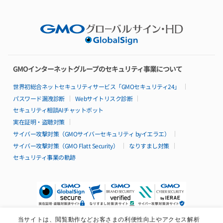
選ばれる理由
AdvanceとBasicの比較
ロードマップ
パートナー制度
Basicシリーズ
特長
GMOインターネットグループのセキュリティ事業について
料金
仕様・機能
世界初総合ネットセキュリティサービス「GMOセキュリティ24」
リソースパック
パスワード漏洩診断
Webサイトリスク診断
構成例
セキュリティ相談AIチャットボット
99.95%稼働率保証
サポート
実在証明・盗聴対策
導入無料サポート特典
サイバー攻撃対策（GMOサイバーセキュリティ byイエラエ）
導入事例
サイバー攻撃対策（GMO Flatt Security）
なりすまし対策
セキュリティ事業の軌跡
Isolateシリーズ
特長
料金
仕様・機能
構成例
99.95%稼働率保証
サポート
当サイトは、閲覧動作などお客さまの利便性向上やアクセス解析