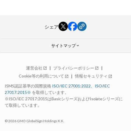
シェア
サイトマップ
keyboard_arrow_down
GMOクラウド ALTUS
運営会社
プライバシーポリシー
open_in_new
open_in_new
Advanceシリーズ
Cookie等の利用について
情報セキュリティ
open_in_new
open_in_new
特長
料金
ISMS認証基準の国際規格
ISO/IEC 27001:2022、ISO/IEC
仕様・機能
27017:2015※
を取得しています。
構成例
99.99%稼働率保証
※ISO/IEC 27017:2015はBasicシリーズおよびIsolateシリーズに
サポート
て取得しています。
お見積り
open_in_new
お申し込み
open_in_new
© 2026 GMO GlobalSign Holdings K.K.
お申し込みの流れ
14日間無料お試し期間