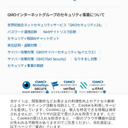
Basicシリーズ
特長
GMOインターネットグループのセキュリティ事業について
料金
仕様・機能
世界初総合ネットセキュリティサービス「GMOセキュリティ24」
リソースパック
パスワード漏洩診断
Webサイトリスク診断
構成例
セキュリティ相談AIチャットボット
99.95%稼働率保証
サポート
実在証明・盗聴対策
導入無料サポート特典
サイバー攻撃対策（GMOサイバーセキュリティ byイエラエ）
導入事例
サイバー攻撃対策（GMO Flatt Security）
なりすまし対策
セキュリティ事業の軌跡
Isolateシリーズ
特長
料金
仕様・機能
構成例
99.95%稼働率保証
サポート
当サイトは、閲覧動作などお客さまの利便性向上やアクセス解析
によるマーケティング活動を目的として、Cookieを利用しサービ
導入無料サポート特典
スを提供しています。Cookieには、個人を特定できる情報は保存
導入事例
されませんが、ブラウザの設定で受け入れを拒否できます。ただ
その他シリーズ
し、Cookieの受け入れを拒否すると、一部のブラウザ機能や設定
が失われる可能性がありますのでご注意ください。当社規定は、
Publicクラウド
open_in_new
以下ページでご案内しています。