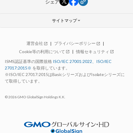
シェア
サイトマップ
keyboard_arrow_down
GMOクラウド ALTUS
運営会社
プライバシーポリシー
open_in_new
open_in_new
Advanceシリーズ
Cookie等の利用について
情報セキュリティ
open_in_new
open_in_new
特長
料金
ISMS認証基準の国際規格
ISO/IEC 27001:2022、ISO/IEC
仕様・機能
27017:2015※
を取得しています。
構成例
99.99%稼働率保証
※ISO/IEC 27017:2015はBasicシリーズおよびIsolateシリーズに
サポート
て取得しています。
お見積り
open_in_new
お申し込み
open_in_new
© 2026 GMO GlobalSign Holdings K.K.
お申し込みの流れ
14日間無料お試し期間
選ばれる理由
AdvanceとBasicの比較
ロードマップ
パートナー制度