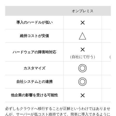
オンプレミス
×
導入のハードルが低い
△
維持コストが安価
×
ハードウェアの障害時対応
（自社にて行う）
（ク
◎
カスタマイズ
◎
自社システムとの連携
×
他企業の影響を受ける可能性
必ずしもクラウドへ移行することが正解というわけではありませ
んが、サーバーが低コスト維持できて、簡単に導入できるように