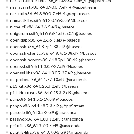
nss-softokn-freebl.x86_64 3.90.0-7.el9_4 @appstream
nss-sysinit.x86_64 3.90.0-7.el9_4 @appstream
nss-util.x86_64 3.90.0-7.el9_4 @appstream
numactl-libs.x86_64 2.0.16-3.el9 @baseos
nvme-cli.x86_64 2.6-5.el9 @baseos
oniguruma.x86_64 6.9.6-1.el9.5.0.1 @baseos
openldap.x86_64 2.6.6-3.el9 @baseos
openssh.x86_64 8.7p1-38.el9 @baseos
openssh-clients.x86_64 8.7p1-38.el9 @baseos
openssh-server.x86_64 8.7p1-38.el9 @baseos
openssl.x86_64 1:3.0.7-27.el9 @baseos
openssl-libs.x86_64 1:3.0.7-27.el9 @baseos
os-prober.x86_64 1.77-10.el9 @anaconda
p11-kit.x86_64 0.25.3-2.el9 @baseos
p11-kit-trust.x86_64 0.25.3-2.el9 @baseos
pam.x86_64 1.5.1-19.el9 @baseos
pango.x86_64 1.48.7-3.el9 @AppStream
parted.x86_64 3.5-2.el9 @anaconda
passwd.x86_64 0.80-12.el9 @anaconda
pciutils.x86_64 3.7.0-5.el9 @anaconda
pciutils-libs.x86_64 3.7.0-5.el9 @anaconda