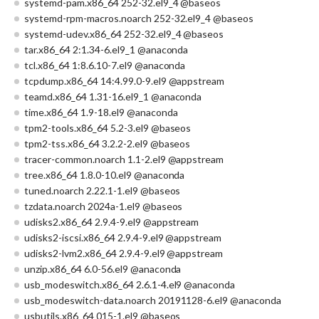
systemd-pam.x86_64 252-32.el9_4 @baseos
systemd-rpm-macros.noarch 252-32.el9_4 @baseos
systemd-udev.x86_64 252-32.el9_4 @baseos
tar.x86_64 2:1.34-6.el9_1 @anaconda
tcl.x86_64 1:8.6.10-7.el9 @anaconda
tcpdump.x86_64 14:4.99.0-9.el9 @appstream
teamd.x86_64 1.31-16.el9_1 @anaconda
time.x86_64 1.9-18.el9 @anaconda
tpm2-tools.x86_64 5.2-3.el9 @baseos
tpm2-tss.x86_64 3.2.2-2.el9 @baseos
tracer-common.noarch 1.1-2.el9 @appstream
tree.x86_64 1.8.0-10.el9 @anaconda
tuned.noarch 2.22.1-1.el9 @baseos
tzdata.noarch 2024a-1.el9 @baseos
udisks2.x86_64 2.9.4-9.el9 @appstream
udisks2-iscsi.x86_64 2.9.4-9.el9 @appstream
udisks2-lvm2.x86_64 2.9.4-9.el9 @appstream
unzip.x86_64 6.0-56.el9 @anaconda
usb_modeswitch.x86_64 2.6.1-4.el9 @anaconda
usb_modeswitch-data.noarch 20191128-6.el9 @anaconda
usbutils.x86_64 015-1.el9 @baseos