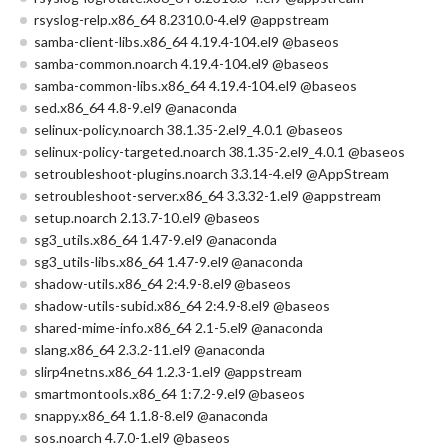
rsyslog-relp.x86_64 8.2310.0-4.el9 @appstream
samba-client-libs.x86_64 4.19.4-104.el9 @baseos
samba-common.noarch 4.19.4-104.el9 @baseos
samba-common-libs.x86_64 4.19.4-104.el9 @baseos
sed.x86_64 4.8-9.el9 @anaconda
selinux-policy.noarch 38.1.35-2.el9_4.0.1 @baseos
selinux-policy-targeted.noarch 38.1.35-2.el9_4.0.1 @baseos
setroubleshoot-plugins.noarch 3.3.14-4.el9 @AppStream
setroubleshoot-server.x86_64 3.3.32-1.el9 @appstream
setup.noarch 2.13.7-10.el9 @baseos
sg3_utils.x86_64 1.47-9.el9 @anaconda
sg3_utils-libs.x86_64 1.47-9.el9 @anaconda
shadow-utils.x86_64 2:4.9-8.el9 @baseos
shadow-utils-subid.x86_64 2:4.9-8.el9 @baseos
shared-mime-info.x86_64 2.1-5.el9 @anaconda
slang.x86_64 2.3.2-11.el9 @anaconda
slirp4netns.x86_64 1.2.3-1.el9 @appstream
smartmontools.x86_64 1:7.2-9.el9 @baseos
snappy.x86_64 1.1.8-8.el9 @anaconda
sos.noarch 4.7.0-1.el9 @baseos