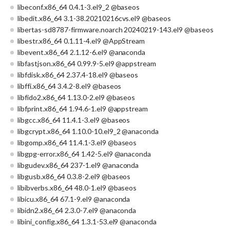
libeconf.x86_64 0.4.1-3.el9_2 @baseos
libedit.x86_64 3.1-38.20210216cvs.el9 @baseos
libertas-sd8787-firmware.noarch 20240219-143.el9 @baseos
libestr.x86_64 0.1.11-4.el9 @AppStream
libevent.x86_64 2.1.12-6.el9 @anaconda
libfastjson.x86_64 0.99.9-5.el9 @appstream
libfdisk.x86_64 2.37.4-18.el9 @baseos
libffi.x86_64 3.4.2-8.el9 @baseos
libfido2.x86_64 1.13.0-2.el9 @baseos
libfprint.x86_64 1.94.6-1.el9 @appstream
libgcc.x86_64 11.4.1-3.el9 @baseos
libgcrypt.x86_64 1.10.0-10.el9_2 @anaconda
libgomp.x86_64 11.4.1-3.el9 @baseos
libgpg-error.x86_64 1.42-5.el9 @anaconda
libgudev.x86_64 237-1.el9 @anaconda
libgusb.x86_64 0.3.8-2.el9 @baseos
libibverbs.x86_64 48.0-1.el9 @baseos
libicu.x86_64 67.1-9.el9 @anaconda
libidn2.x86_64 2.3.0-7.el9 @anaconda
libini_config.x86_64 1.3.1-53.el9 @anaconda