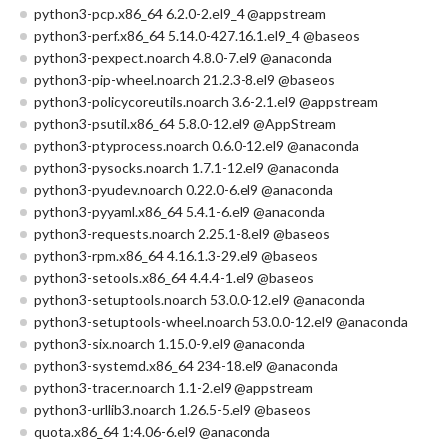
python3-pcp.x86_64 6.2.0-2.el9_4 @appstream
python3-perf.x86_64 5.14.0-427.16.1.el9_4 @baseos
python3-pexpect.noarch 4.8.0-7.el9 @anaconda
python3-pip-wheel.noarch 21.2.3-8.el9 @baseos
python3-policycoreutils.noarch 3.6-2.1.el9 @appstream
python3-psutil.x86_64 5.8.0-12.el9 @AppStream
python3-ptyprocess.noarch 0.6.0-12.el9 @anaconda
python3-pysocks.noarch 1.7.1-12.el9 @anaconda
python3-pyudev.noarch 0.22.0-6.el9 @anaconda
python3-pyyaml.x86_64 5.4.1-6.el9 @anaconda
python3-requests.noarch 2.25.1-8.el9 @baseos
python3-rpm.x86_64 4.16.1.3-29.el9 @baseos
python3-setools.x86_64 4.4.4-1.el9 @baseos
python3-setuptools.noarch 53.0.0-12.el9 @anaconda
python3-setuptools-wheel.noarch 53.0.0-12.el9 @anaconda
python3-six.noarch 1.15.0-9.el9 @anaconda
python3-systemd.x86_64 234-18.el9 @anaconda
python3-tracer.noarch 1.1-2.el9 @appstream
python3-urllib3.noarch 1.26.5-5.el9 @baseos
quota.x86_64 1:4.06-6.el9 @anaconda