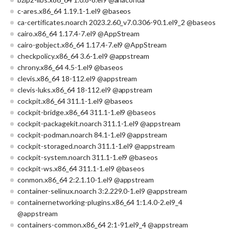
c-ares.x86_64 1.19.1-1.el9 @baseos
ca-certificates.noarch 2023.2.60_v7.0.306-90.1.el9_2 @baseos
cairo.x86_64 1.17.4-7.el9 @AppStream
cairo-gobject.x86_64 1.17.4-7.el9 @AppStream
checkpolicy.x86_64 3.6-1.el9 @appstream
chrony.x86_64 4.5-1.el9 @baseos
clevis.x86_64 18-112.el9 @appstream
clevis-luks.x86_64 18-112.el9 @appstream
cockpit.x86_64 311.1-1.el9 @baseos
cockpit-bridge.x86_64 311.1-1.el9 @baseos
cockpit-packagekit.noarch 311.1-1.el9 @appstream
cockpit-podman.noarch 84.1-1.el9 @appstream
cockpit-storaged.noarch 311.1-1.el9 @appstream
cockpit-system.noarch 311.1-1.el9 @baseos
cockpit-ws.x86_64 311.1-1.el9 @baseos
conmon.x86_64 2:2.1.10-1.el9 @appstream
container-selinux.noarch 3:2.229.0-1.el9 @appstream
containernetworking-plugins.x86_64 1:1.4.0-2.el9_4
@appstream
containers-common.x86_64 2:1-91.el9_4 @appstream