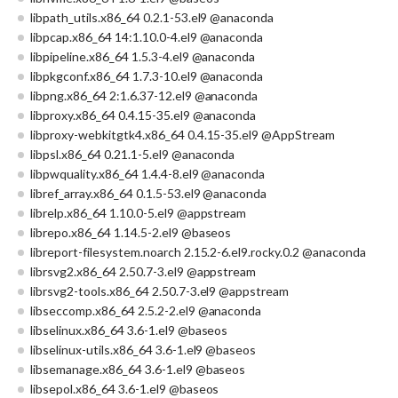
libpath_utils.x86_64 0.2.1-53.el9 @anaconda
libpcap.x86_64 14:1.10.0-4.el9 @anaconda
libpipeline.x86_64 1.5.3-4.el9 @anaconda
libpkgconf.x86_64 1.7.3-10.el9 @anaconda
libpng.x86_64 2:1.6.37-12.el9 @anaconda
libproxy.x86_64 0.4.15-35.el9 @anaconda
libproxy-webkitgtk4.x86_64 0.4.15-35.el9 @AppStream
libpsl.x86_64 0.21.1-5.el9 @anaconda
libpwquality.x86_64 1.4.4-8.el9 @anaconda
libref_array.x86_64 0.1.5-53.el9 @anaconda
librelp.x86_64 1.10.0-5.el9 @appstream
librepo.x86_64 1.14.5-2.el9 @baseos
libreport-filesystem.noarch 2.15.2-6.el9.rocky.0.2 @anaconda
librsvg2.x86_64 2.50.7-3.el9 @appstream
librsvg2-tools.x86_64 2.50.7-3.el9 @appstream
libseccomp.x86_64 2.5.2-2.el9 @anaconda
libselinux.x86_64 3.6-1.el9 @baseos
libselinux-utils.x86_64 3.6-1.el9 @baseos
libsemanage.x86_64 3.6-1.el9 @baseos
libsepol.x86_64 3.6-1.el9 @baseos