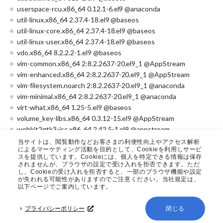
userspace-rcu.x86_64 0.12.1-6.el9 @anaconda
util-linux.x86_64 2.37.4-18.el9 @baseos
util-linux-core.x86_64 2.37.4-18.el9 @baseos
util-linux-user.x86_64 2.37.4-18.el9 @baseos
vdo.x86_64 8.2.2.2-1.el9 @baseos
vim-common.x86_64 2:8.2.2637-20.el9_1 @AppStream
vim-enhanced.x86_64 2:8.2.2637-20.el9_1 @AppStream
vim-filesystem.noarch 2:8.2.2637-20.el9_1 @anaconda
vim-minimal.x86_64 2:8.2.2637-20.el9_1 @anaconda
virt-what.x86_64 1.25-5.el9 @baseos
volume_key-libs.x86_64 0.3.12-15.el9 @AppStream
webkit2gtk3-jsc.x86_64 2.42.5-1.el9 @appstream
wget.x86_64 1.21.1-7.el9 @AppStream
当サイトは、閲覧動作などお客さまの利便性向上やアクセス解析
によるマーケティング活動を目的として、Cookieを利用しサービ
which.x86_64 2.21-29.el9 @baseos
スを提供しています。Cookieには、個人を特定できる情報は保存
words.noarch 3.0-39.el9 @anaconda
されませんが、ブラウザの設定で受け入れを拒否できます。ただ
し、Cookieの受け入れを拒否すると、一部のブラウザ機能や設定
xdg-utils.noarch 1.1.3-11.el9 @AppStream
が失われる可能性がありますのでご注意ください。当社規定は、
xe-guest-utilities.x86_64 8.2.1-1 @System
以下ページでご案内しています。
xe-guest-utilities-xenstore.x86_64 8.2.1-1 @System
xfsdump.x86_64 3.1.12-4.el9_3 @baseos
プライバシーポリシー
閉じる
xfsprogs.x86_64 6.3.0-1.el9 @baseos