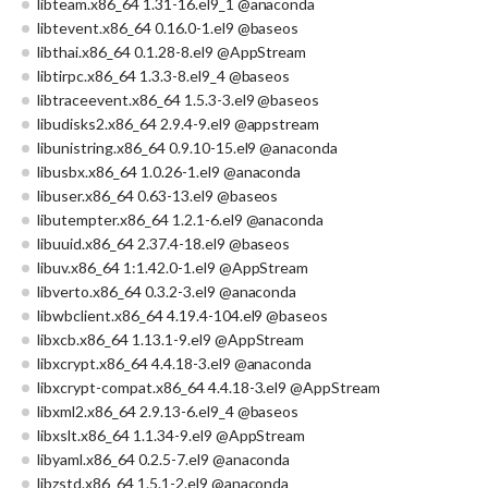
libteam.x86_64 1.31-16.el9_1 @anaconda
libtevent.x86_64 0.16.0-1.el9 @baseos
libthai.x86_64 0.1.28-8.el9 @AppStream
libtirpc.x86_64 1.3.3-8.el9_4 @baseos
libtraceevent.x86_64 1.5.3-3.el9 @baseos
libudisks2.x86_64 2.9.4-9.el9 @appstream
libunistring.x86_64 0.9.10-15.el9 @anaconda
libusbx.x86_64 1.0.26-1.el9 @anaconda
libuser.x86_64 0.63-13.el9 @baseos
libutempter.x86_64 1.2.1-6.el9 @anaconda
libuuid.x86_64 2.37.4-18.el9 @baseos
libuv.x86_64 1:1.42.0-1.el9 @AppStream
libverto.x86_64 0.3.2-3.el9 @anaconda
libwbclient.x86_64 4.19.4-104.el9 @baseos
libxcb.x86_64 1.13.1-9.el9 @AppStream
libxcrypt.x86_64 4.4.18-3.el9 @anaconda
libxcrypt-compat.x86_64 4.4.18-3.el9 @AppStream
libxml2.x86_64 2.9.13-6.el9_4 @baseos
libxslt.x86_64 1.1.34-9.el9 @AppStream
libyaml.x86_64 0.2.5-7.el9 @anaconda
libzstd.x86_64 1.5.1-2.el9 @anaconda