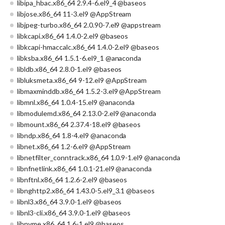
libipa_hbac.x86_64 2.9.4-6.el9_4 @baseos
libjose.x86_64 11-3.el9 @AppStream
libjpeg-turbo.x86_64 2.0.90-7.el9 @appstream
libkcapi.x86_64 1.4.0-2.el9 @baseos
libkcapi-hmaccalc.x86_64 1.4.0-2.el9 @baseos
libksba.x86_64 1.5.1-6.el9_1 @anaconda
libldb.x86_64 2.8.0-1.el9 @baseos
libluksmeta.x86_64 9-12.el9 @AppStream
libmaxminddb.x86_64 1.5.2-3.el9 @AppStream
libmnl.x86_64 1.0.4-15.el9 @anaconda
libmodulemd.x86_64 2.13.0-2.el9 @anaconda
libmount.x86_64 2.37.4-18.el9 @baseos
libndp.x86_64 1.8-4.el9 @anaconda
libnet.x86_64 1.2-6.el9 @AppStream
libnetfilter_conntrack.x86_64 1.0.9-1.el9 @anaconda
libnfnetlink.x86_64 1.0.1-21.el9 @anaconda
libnftnl.x86_64 1.2.6-2.el9 @baseos
libnghttp2.x86_64 1.43.0-5.el9_3.1 @baseos
libnl3.x86_64 3.9.0-1.el9 @baseos
libnl3-cli.x86_64 3.9.0-1.el9 @baseos
libnvme.x86_64 1.6-1.el9 @baseos