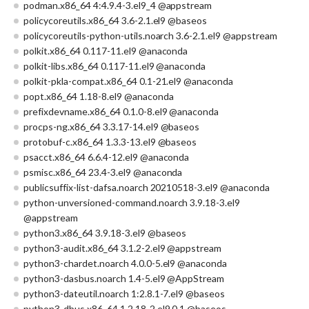
podman.x86_64 4:4.9.4-3.el9_4 @appstream
policycoreutils.x86_64 3.6-2.1.el9 @baseos
policycoreutils-python-utils.noarch 3.6-2.1.el9 @appstream
polkit.x86_64 0.117-11.el9 @anaconda
polkit-libs.x86_64 0.117-11.el9 @anaconda
polkit-pkla-compat.x86_64 0.1-21.el9 @anaconda
popt.x86_64 1.18-8.el9 @anaconda
prefixdevname.x86_64 0.1.0-8.el9 @anaconda
procps-ng.x86_64 3.3.17-14.el9 @baseos
protobuf-c.x86_64 1.3.3-13.el9 @baseos
psacct.x86_64 6.6.4-12.el9 @anaconda
psmisc.x86_64 23.4-3.el9 @anaconda
publicsuffix-list-dafsa.noarch 20210518-3.el9 @anaconda
python-unversioned-command.noarch 3.9.18-3.el9
@appstream
python3.x86_64 3.9.18-3.el9 @baseos
python3-audit.x86_64 3.1.2-2.el9 @appstream
python3-chardet.noarch 4.0.0-5.el9 @anaconda
python3-dasbus.noarch 1.4-5.el9 @AppStream
python3-dateutil.noarch 1:2.8.1-7.el9 @baseos
python3-dbus.x86_64 1.2.18-2.el9.0.1 @baseos