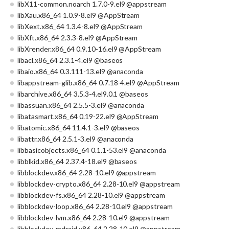
libX11-common.noarch 1.7.0-9.el9 @appstream
libXau.x86_64 1.0.9-8.el9 @AppStream
libXext.x86_64 1.3.4-8.el9 @AppStream
libXft.x86_64 2.3.3-8.el9 @AppStream
libXrender.x86_64 0.9.10-16.el9 @AppStream
libacl.x86_64 2.3.1-4.el9 @baseos
libaio.x86_64 0.3.111-13.el9 @anaconda
libappstream-glib.x86_64 0.7.18-4.el9 @AppStream
libarchive.x86_64 3.5.3-4.el9.0.1 @baseos
libassuan.x86_64 2.5.5-3.el9 @anaconda
libatasmart.x86_64 0.19-22.el9 @AppStream
libatomic.x86_64 11.4.1-3.el9 @baseos
libattr.x86_64 2.5.1-3.el9 @anaconda
libbasicobjects.x86_64 0.1.1-53.el9 @anaconda
libblkid.x86_64 2.37.4-18.el9 @baseos
libblockdev.x86_64 2.28-10.el9 @appstream
libblockdev-crypto.x86_64 2.28-10.el9 @appstream
libblockdev-fs.x86_64 2.28-10.el9 @appstream
libblockdev-loop.x86_64 2.28-10.el9 @appstream
libblockdev-lvm.x86_64 2.28-10.el9 @appstream
libblockdev-mdraid.x86_64 2.28-10.el9 @appstream