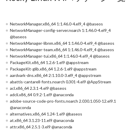
NetworkManager.x86_64 1:1.46.0-4.el9_4 @baseos
NetworkManager-config-server.noarch 1:1.46.0-4.el9_4
@baseos
NetworkManager-libnm.x86_64 1:1.46.0-4.el9_4 @baseos
NetworkManager-team.x86_64 1:1.46.0-4.el9_4 @baseos
NetworkManager-tui.x86_64 1:1.46.0-4.el9_4 @baseos
PackageKit.x86_64 1.2.6-1.el9 @appstream
PackageKit-glib.x86_64 1.2.6-1.el9 @appstream
aardvark-dns.x86_64 2:1.10.0-3.el9_4 @appstream
abattis-cantarell-fonts.noarch 0.301-4.el9 @AppStream
acl.x86_64 2.3.1-4.el9 @baseos
adcli.x86_64 0.9.2-1.el9 @anaconda
adobe-source-code-pro-fonts.noarch 2.030.1.050-12.el9.1
@anaconda
alternatives.x86_64 1.24-1.el9 @baseos
at.x86_64 3.1.23-11.el9 @anaconda
attr.x86_64 2.5.1-3.el9 @anaconda