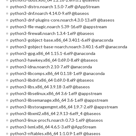
python3-distro.noarch 1.5.0-7.el9 @AppStream
python3-dnf.noarch 4.14.0-9.el9 @baseos
python3-dnf-plugins-core.noarch 4.3.0-13.el9 @baseos
python3-file-magic.noarch 5.39-16.el9 @appstream
python3-firewall.noarch 1.3.4-1.el9 @baseos
python3-gobject-base.x86_64 3.40.1-6.el9 @anaconda
python3-gobject-base-noarch.noarch 3.40.1-6.el9 @anaconda
python3-gpg.x86_64 1.15.1-6.el9 @anaconda
python3-hawkey.x86_64 0.69.0-8.el9 @baseos
python3-idna.noarch 2.10-7.el9 @anaconda
python3-libcomps.x86_64 0.1.18-1.el9 @anaconda
python3-libdnf.x86_64 0.69.0-8.el9 @baseos
python3-libs.x86_64 3.9.18-3.el9 @baseos
python3-libselinux.x86_64 3.6-1.el9 @appstream
python3-libsemanage.x86_64 3.6-1.el9 @appstream
python3-libstoragemgmt.x86_64 1.9.7-2.el9 @appstream
python3-libxml2.x86_64 2.9.13-6.el9_4 @baseos
python3-linux-procfs.noarch 0.7.3-1.el9 @baseos
python3-lxml.x86_64 4.6.5-3.el9 @AppStream
python3-nftables.x86_64 1:1.0.9-1.el9 @baseos