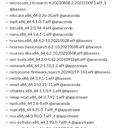
microcode_ctl.noarch 4:20230808-2.20231009.1.el9_3
@baseos
mlocate.x86_64 0.26-30.el9 @anaconda
mpfr.x86_64 4.1.0-7.el9 @anaconda
mtr.x86_64 2:0.94-4.el9 @anaconda
nano.x86_64 5.6.1-5.el9 @anaconda
ncurses.x86_64 6.2-10.20210508.el9 @baseos
ncurses-base.noarch 6.2-10.20210508.el9 @baseos
ncurses-libs.x86_64 6.2-10.20210508.el9 @baseos
net-tools.x86_64 2.0-0.62.20160912git.el9 @anaconda
netavark.x86_64 2:1.10.3-1.el9 @appstream
netronome-firmware.noarch 20240219-143.el9 @baseos
nettle.x86_64 3.9.1-1.el9 @baseos
newt.x86_64 0.52.21-11.el9 @anaconda
nftables.x86_64 1:1.0.9-1.el9 @baseos
nmap-ncat.x86_64 3:7.92-1.el9 @appstream
npth.x86_64 1.6-8.el9 @anaconda
nspr.x86_64 4.35.0-7.el9_4 @appstream
nss.x86_64 3.90.0-7.el9_4 @appstream
nss-softokn.x86_64 3.90.0-7.el9_4 @appstream