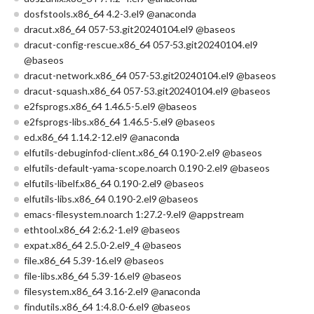
dosfstools.x86_64 4.2-3.el9 @anaconda
dracut.x86_64 057-53.git20240104.el9 @baseos
dracut-config-rescue.x86_64 057-53.git20240104.el9
@baseos
dracut-network.x86_64 057-53.git20240104.el9 @baseos
dracut-squash.x86_64 057-53.git20240104.el9 @baseos
e2fsprogs.x86_64 1.46.5-5.el9 @baseos
e2fsprogs-libs.x86_64 1.46.5-5.el9 @baseos
ed.x86_64 1.14.2-12.el9 @anaconda
elfutils-debuginfod-client.x86_64 0.190-2.el9 @baseos
elfutils-default-yama-scope.noarch 0.190-2.el9 @baseos
elfutils-libelf.x86_64 0.190-2.el9 @baseos
elfutils-libs.x86_64 0.190-2.el9 @baseos
emacs-filesystem.noarch 1:27.2-9.el9 @appstream
ethtool.x86_64 2:6.2-1.el9 @baseos
expat.x86_64 2.5.0-2.el9_4 @baseos
file.x86_64 5.39-16.el9 @baseos
file-libs.x86_64 5.39-16.el9 @baseos
filesystem.x86_64 3.16-2.el9 @anaconda
findutils.x86_64 1:4.8.0-6.el9 @baseos