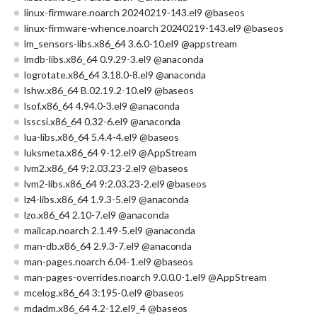
linux-firmware.noarch 20240219-143.el9 @baseos
linux-firmware-whence.noarch 20240219-143.el9 @baseos
lm_sensors-libs.x86_64 3.6.0-10.el9 @appstream
lmdb-libs.x86_64 0.9.29-3.el9 @anaconda
logrotate.x86_64 3.18.0-8.el9 @anaconda
lshw.x86_64 B.02.19.2-10.el9 @baseos
lsof.x86_64 4.94.0-3.el9 @anaconda
lsscsi.x86_64 0.32-6.el9 @anaconda
lua-libs.x86_64 5.4.4-4.el9 @baseos
luksmeta.x86_64 9-12.el9 @AppStream
lvm2.x86_64 9:2.03.23-2.el9 @baseos
lvm2-libs.x86_64 9:2.03.23-2.el9 @baseos
lz4-libs.x86_64 1.9.3-5.el9 @anaconda
lzo.x86_64 2.10-7.el9 @anaconda
mailcap.noarch 2.1.49-5.el9 @anaconda
man-db.x86_64 2.9.3-7.el9 @anaconda
man-pages.noarch 6.04-1.el9 @baseos
man-pages-overrides.noarch 9.0.0.0-1.el9 @AppStream
mcelog.x86_64 3:195-0.el9 @baseos
mdadm.x86_64 4.2-12.el9_4 @baseos