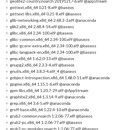
geolite2-country.noarch 20191217-6.el9 @appstream
gettext.x86_64 0.21-8.el9 @baseos
gettext-libs.x86_64 0.21-8.el9 @baseos
glib-networking.x86_64 2.68.3-3.el9 @anaconda
glib2.x86_64 2.68.4-14.el9 @baseos
glibc.x86_64 2.34-100.el9 @baseos
glibc-common.x86_64 2.34-100.el9 @baseos
glibc-gconv-extra.x86_64 2.34-100.el9 @baseos
glibc-langpack-en.x86_64 2.34-100.el9 @baseos
gmp.x86_64 1:6.2.0-13.el9 @baseos
gnupg2.x86_64 2.3.3-4.el9 @baseos
gnutls.x86_64 3.8.3-4.el9_4 @baseos
gobject-introspection.x86_64 1.68.0-11.el9 @anaconda
gpgme.x86_64 1.15.1-6.el9 @anaconda
gpm-libs.x86_64 1.20.7-29.el9 @AppStream
graphite2.x86_64 1.3.14-9.el9 @anaconda
grep.x86_64 3.6-5.el9 @anaconda
groff-base.x86_64 1.22.4-10.el9 @anaconda
grub2-common.noarch 1:2.06-77.el9 @baseos
grub2-pc.x86_64 1:2.06-77.el9 @baseos
grub2-pc-modules.noarch 1:2.06-77.el9 @baseos