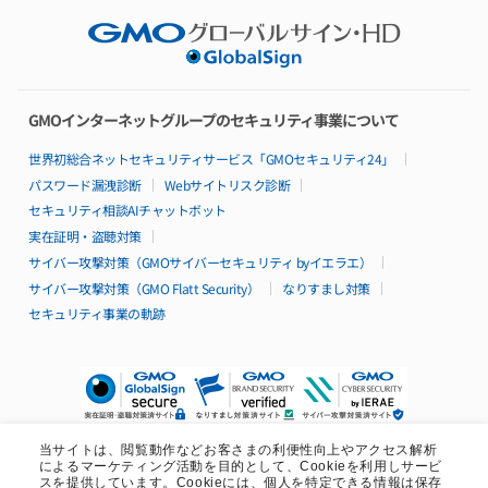
ロードマップ
パートナー制度
Basicシリーズ
特長
GMOインターネットグループのセキュリティ事業について
料金
仕様・機能
世界初総合ネットセキュリティサービス「GMOセキュリティ24」
リソースパック
パスワード漏洩診断
Webサイトリスク診断
構成例
セキュリティ相談AIチャットボット
99.95%稼働率保証
サポート
実在証明・盗聴対策
導入無料サポート特典
サイバー攻撃対策（GMOサイバーセキュリティ byイエラエ）
導入事例
サイバー攻撃対策（GMO Flatt Security）
なりすまし対策
セキュリティ事業の軌跡
Isolateシリーズ
特長
料金
仕様・機能
構成例
99.95%稼働率保証
サポート
当サイトは、閲覧動作などお客さまの利便性向上やアクセス解析
によるマーケティング活動を目的として、Cookieを利用しサービ
導入無料サポート特典
スを提供しています。Cookieには、個人を特定できる情報は保存