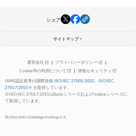
シェア
サイトマップ
keyboard_arrow_down
GMOクラウド ALTUS
運営会社
プライバシーポリシー
open_in_new
open_in_new
Advanceシリーズ
Cookie等の利用について
情報セキュリティ
open_in_new
open_in_new
特長
料金
ISMS認証基準の国際規格
ISO/IEC 27001:2022、ISO/IEC
仕様・機能
27017:2015※
を取得しています。
構成例
99.99%稼働率保証
※ISO/IEC 27017:2015はBasicシリーズおよびIsolateシリーズに
サポート
て取得しています。
お見積り
open_in_new
お申し込み
open_in_new
© 2026 GMO GlobalSign Holdings K.K.
お申し込みの流れ
14日間無料お試し期間
選ばれる理由
AdvanceとBasicの比較