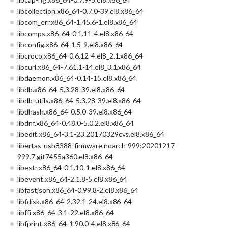
libcollection.x86_64-0.7.0-39.el8.x86_64
libcom_err.x86_64-1.45.6-1.el8.x86_64
libcomps.x86_64-0.1.11-4.el8.x86_64
libconfig.x86_64-1.5-9.el8.x86_64
libcroco.x86_64-0.6.12-4.el8_2.1.x86_64
libcurl.x86_64-7.61.1-14.el8_3.1.x86_64
libdaemon.x86_64-0.14-15.el8.x86_64
libdb.x86_64-5.3.28-39.el8.x86_64
libdb-utils.x86_64-5.3.28-39.el8.x86_64
libdhash.x86_64-0.5.0-39.el8.x86_64
libdnf.x86_64-0.48.0-5.0.2.el8.x86_64
libedit.x86_64-3.1-23.20170329cvs.el8.x86_64
libertas-usb8388-firmware.noarch-999:20201217-
999.7.git7455a360.el8.x86_64
libestr.x86_64-0.1.10-1.el8.x86_64
libevent.x86_64-2.1.8-5.el8.x86_64
libfastjson.x86_64-0.99.8-2.el8.x86_64
libfdisk.x86_64-2.32.1-24.el8.x86_64
libffi.x86_64-3.1-22.el8.x86_64
libfprint.x86_64-1.90.0-4.el8.x86_64