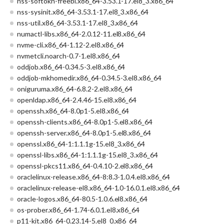
nss-softokn-freebl.x86_64-3.53.1-17.el8_3.x86_64
nss-sysinit.x86_64-3.53.1-17.el8_3.x86_64
nss-util.x86_64-3.53.1-17.el8_3.x86_64
numactl-libs.x86_64-2.0.12-11.el8.x86_64
nvme-cli.x86_64-1.12-2.el8.x86_64
nvmetcli.noarch-0.7-1.el8.x86_64
oddjob.x86_64-0.34.5-3.el8.x86_64
oddjob-mkhomedir.x86_64-0.34.5-3.el8.x86_64
oniguruma.x86_64-6.8.2-2.el8.x86_64
openldap.x86_64-2.4.46-15.el8.x86_64
openssh.x86_64-8.0p1-5.el8.x86_64
openssh-clients.x86_64-8.0p1-5.el8.x86_64
openssh-server.x86_64-8.0p1-5.el8.x86_64
openssl.x86_64-1:1.1.1g-15.el8_3.x86_64
openssl-libs.x86_64-1:1.1.1g-15.el8_3.x86_64
openssl-pkcs11.x86_64-0.4.10-2.el8.x86_64
oraclelinux-release.x86_64-8:8.3-1.0.4.el8.x86_64
oraclelinux-release-el8.x86_64-1.0-16.0.1.el8.x86_64
oracle-logos.x86_64-80.5-1.0.6.el8.x86_64
os-prober.x86_64-1.74-6.0.1.el8.x86_64
p11-kit.x86_64-0.23.14-5.el8_0.x86_64