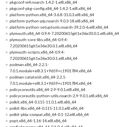
pkgconf-m4.noarch-1.4.2-1.el8.x86_64
pkgconf-pkg-config.x86_64-1.4.2-1.el8.x86_64
platform-python.x86_64-3.6.8-31.0.3.el8.x86_64
platform-python-pip.noarch-9.0.3-18.el8.x86_64
platform-python-setuptools.noarch-39.2.0-6.el8.x86_64
plymouth.x86_64-0.9.4-7.20200615git1e36e30.0.1.el8.x86_64
plymouth-core-libs.x86_64-0.9.4-
7.20200615git1e36e30.0.1.el8.x86_64
plymouth-scripts.x86_64-0.9.4-
7.20200615git1e36e30.0.1.el8.x86_64
podman.x86_64-2.2.1-
7.0.1.module+el8.3.1+9659+c1901784.x86_64
podman-catatonit.x86_64-2.2.1-
7.0.1.module+el8.3.1+9659+c1901784.x86_64
policycoreutils.x86_64-2.9-9.0.1.el8.x86_64
policycoreutils-python-utils.noarch-2.9-9.0.1.el8.x86_64
polkit.x86_64-0.115-11.0.1.el8.x86_64
polkit-libs.x86_64-0.115-11.0.1.el8.x86_64
polkit-pkla-compat.x86_64-0.1-12.el8.x86_64
popt.x86_64-1.16-14.el8.x86_64
prefixdevname.x86_64-0.1.0-6.el8.x86_64