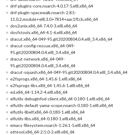
dnf-plugins-core.noarch-4.0.17-5.el8.x86_64
dnf-plugin-spacewalk.noarch-2.8.5-
11.0.2.module+el8.3.0+7814+aac1f1cb.x86_64
dos2unix.x86_64-7.4.0-3.el8.x86_64
dosfstools.x86_64-4.1-6.el8.x86_64
dracut.x86_64-049-95.git20200804.0.4.el8_3.4.x86_64
dracut-config-rescue.x86_64-049-
95.git20200804.0.4.el8_3.4.x86_64
dracut-network.x86_64-049-
95.git20200804.0.4.el8_3.4.x86_64
dracut-squash.x86_64-049-95.git20200804.0.4.el8_3.4.x86_64
e2fsprogs.x86_64-1.45.6-1.el8.x86_64
e2fsprogs-libs.x86_64-1.45.6-1.el8.x86_64
ed.x86_64-1.14.2-4.el8.x86_64
elfutils-debuginfod-client.x86_64-0.180-1.el8.x86_64
elfutils-default-yama-scope.noarch-0.180-1.el8.x86_64
elfutils-libelf.x86_64-0.180-1.el8.x86_64
elfutils-libs.x86_64-0.180-1.el8.x86_64
emacs-filesystem.noarch-1:26.1-5.el8.x86_64
ethtool.x86_64-2:5.0-2.el8.x86_64