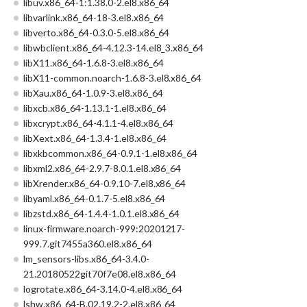
libuv.x86_64-1:1.38.0-2.el8.x86_64
libvarlink.x86_64-18-3.el8.x86_64
libverto.x86_64-0.3.0-5.el8.x86_64
libwbclient.x86_64-4.12.3-14.el8_3.x86_64
libX11.x86_64-1.6.8-3.el8.x86_64
libX11-common.noarch-1.6.8-3.el8.x86_64
libXau.x86_64-1.0.9-3.el8.x86_64
libxcb.x86_64-1.13.1-1.el8.x86_64
libxcrypt.x86_64-4.1.1-4.el8.x86_64
libXext.x86_64-1.3.4-1.el8.x86_64
libxkbcommon.x86_64-0.9.1-1.el8.x86_64
libxml2.x86_64-2.9.7-8.0.1.el8.x86_64
libXrender.x86_64-0.9.10-7.el8.x86_64
libyaml.x86_64-0.1.7-5.el8.x86_64
libzstd.x86_64-1.4.4-1.0.1.el8.x86_64
linux-firmware.noarch-999:20201217-
999.7.git7455a360.el8.x86_64
lm_sensors-libs.x86_64-3.4.0-
21.20180522git70f7e08.el8.x86_64
logrotate.x86_64-3.14.0-4.el8.x86_64
lshw.x86_64-B.02.19.2-2.el8.x86_64