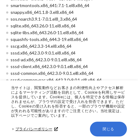
smartmontools.x86_641:7.1-1.el8.x86_64
snappy.x86_641.1.8-3.el8.x86_64
sos.noarch3.9.1-7.0.1.el8_3.x86_64
sqlite.x86_643.26.0-11.el8.x86_64
sqlite-libs.x86_643.26.0-11.el8.x86_64
squashfs-tools.x86_644.3-19.el8.x86_64
sscg.x86_642.3.3-14.el8.x86_64
sssd.x86_642.3.0-9.0.1.el8.x86_64
sssd-ad.x86_642.3.0-9.0.1.el8.x86_64
sssd-client.x86_642.3.0-9.0.1.el8.x86_64
sssd-common.x86_642.3.0-9.0.1.el8.x86_64
sssd-common-pac.x86_642.3.0-9.0.1.el8.x86_64
sssd-ipa.x86_642.3.0-9.0.1.el8.x86_64
当サイトは、閲覧動作などお客さまの利便性向上やアクセス解析
によるマーケティング活動を目的として、Cookieを利用しサービ
sssd-kcm.x86_642.3.0-9.0.1.el8.x86_64
スを提供しています。Cookieには、個人を特定できる情報は保存
sssd-krb5.x86_642.3.0-9.0.1.el8.x86_64
されませんが、ブラウザの設定で受け入れを拒否できます。ただ
し、Cookieの受け入れを拒否すると、一部のブラウザ機能や設定
sssd-krb5-common.x86_642.3.0-9.0.1.el8.x86_64
が失われる可能性がありますのでご注意ください。当社規定は、
sssd-ldap.x86_642.3.0-9.0.1.el8.x86_64
以下ページでご案内しています。
sssd-nfs-idmap.x86_642.3.0-9.0.1.el8.x86_64
sssd-proxy.x86_642.3.0-9.0.1.el8.x86_64
プライバシーポリシー
閉じる
strace.x86_645.1-1.el8.x86_64