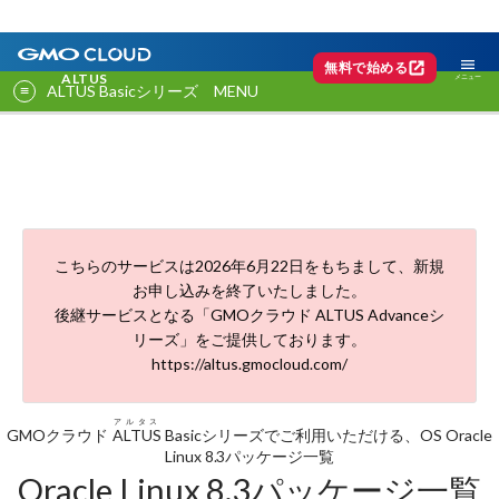
menu
open_in_new
無料で始める
ALTUS
ALTUS Basicシリーズ MENU
こちらのサービスは2026年6月22日をもちまして、新規
お申し込みを終了いたしました。
後継サービスとなる「GMOクラウド ALTUS Advanceシ
リーズ」をご提供しております。
https://altus.gmocloud.com/
アルタス
GMOクラウド
ALTUS
Basicシリーズでご利用いただける、OS Oracle
Linux 8.3パッケージ一覧
Oracle Linux 8.3パッケージ一覧