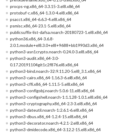
procps-ng.x86_64-3.3.15-3.el8.x86_64
protobuf-c.x86_64-1.3.0-4.el8.x86_64
psacct.x86_64-6.6.3-4.el8.x86_64
psmisc.x86_64-23.1-5.el8.x86_64
publicsuffix-list-dafsa.noarch-20180723-1.el8.x86_64
python36.x86_64-3.6.8-
2.0.1.module+el8.3.0+el8+9688+bb1990d3.x86_64
python3-asn1crypto.noarch-0.24.0-3.el8.x86_64
python3-audit.x86_64-3.0-
0.17.20191104git1c2f876.el8.x86_64
python3-bind.noarch-32:9.11.20-5.el8_3.1.x86_64
python3-cairo.x86_64-1.16.3-6.el8.x86_64
python3-cffi.x86_64-1.11.5-5.el8.x86_64
python3-configobj.noarch-5.0.6-11.el8.x86_64
python3-configshell.noarch-1:1.1.28-1.0.1.el8.x86_64
python3-cryptography.x86_64-2.3-3.el8.x86_64
python3-dateutil.noarch-1:2.6.1-6.el8.x86_64
python3-dbus.x86_64-1.2.4-15.el8.x86_64
python3-decorator.noarch-4.2.1-2.el8.x86_64
python3-dmidecode.x86_64-3.12.2-15.el8.x86_64