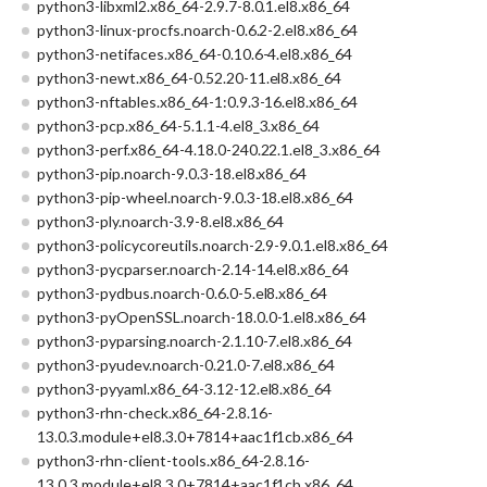
python3-libxml2.x86_64-2.9.7-8.0.1.el8.x86_64
python3-linux-procfs.noarch-0.6.2-2.el8.x86_64
python3-netifaces.x86_64-0.10.6-4.el8.x86_64
python3-newt.x86_64-0.52.20-11.el8.x86_64
python3-nftables.x86_64-1:0.9.3-16.el8.x86_64
python3-pcp.x86_64-5.1.1-4.el8_3.x86_64
python3-perf.x86_64-4.18.0-240.22.1.el8_3.x86_64
python3-pip.noarch-9.0.3-18.el8.x86_64
python3-pip-wheel.noarch-9.0.3-18.el8.x86_64
python3-ply.noarch-3.9-8.el8.x86_64
python3-policycoreutils.noarch-2.9-9.0.1.el8.x86_64
python3-pycparser.noarch-2.14-14.el8.x86_64
python3-pydbus.noarch-0.6.0-5.el8.x86_64
python3-pyOpenSSL.noarch-18.0.0-1.el8.x86_64
python3-pyparsing.noarch-2.1.10-7.el8.x86_64
python3-pyudev.noarch-0.21.0-7.el8.x86_64
python3-pyyaml.x86_64-3.12-12.el8.x86_64
python3-rhn-check.x86_64-2.8.16-
13.0.3.module+el8.3.0+7814+aac1f1cb.x86_64
python3-rhn-client-tools.x86_64-2.8.16-
13.0.3.module+el8.3.0+7814+aac1f1cb.x86_64