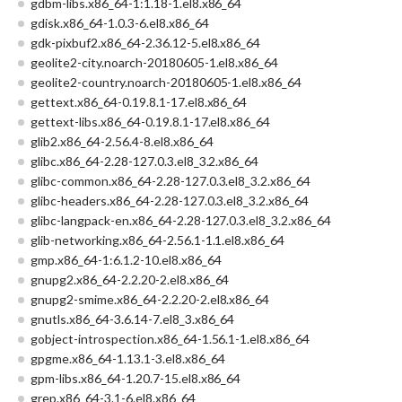
gdbm-libs.x86_64-1:1.18-1.el8.x86_64
gdisk.x86_64-1.0.3-6.el8.x86_64
gdk-pixbuf2.x86_64-2.36.12-5.el8.x86_64
geolite2-city.noarch-20180605-1.el8.x86_64
geolite2-country.noarch-20180605-1.el8.x86_64
gettext.x86_64-0.19.8.1-17.el8.x86_64
gettext-libs.x86_64-0.19.8.1-17.el8.x86_64
glib2.x86_64-2.56.4-8.el8.x86_64
glibc.x86_64-2.28-127.0.3.el8_3.2.x86_64
glibc-common.x86_64-2.28-127.0.3.el8_3.2.x86_64
glibc-headers.x86_64-2.28-127.0.3.el8_3.2.x86_64
glibc-langpack-en.x86_64-2.28-127.0.3.el8_3.2.x86_64
glib-networking.x86_64-2.56.1-1.1.el8.x86_64
gmp.x86_64-1:6.1.2-10.el8.x86_64
gnupg2.x86_64-2.2.20-2.el8.x86_64
gnupg2-smime.x86_64-2.2.20-2.el8.x86_64
gnutls.x86_64-3.6.14-7.el8_3.x86_64
gobject-introspection.x86_64-1.56.1-1.el8.x86_64
gpgme.x86_64-1.13.1-3.el8.x86_64
gpm-libs.x86_64-1.20.7-15.el8.x86_64
grep.x86_64-3.1-6.el8.x86_64