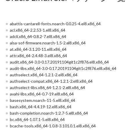
abattis-cantarell-fonts.noarch-0.0.25-4.el8.x86_64
acl.x86_64-2.2.53-1.el8.x86_64
adcli.x86_64-0.8.2-7.el8.x86_64
alsa-sof-firmware.noarch-1.5-2.el8.x86_64
at.x86_64-3.1.20-11.el8.x86_64
attr.x86_64-2.4.48-3.el8.x86_64
audit.x86_64-3.0-0.17.20191104git1c2f876.el8.x86_64
audit-libs.x86_64-3.0-0.17.20191104git1c2f876.el8.x86_64
authselect.x86_64-1.2.1-2.el8.x86_64
authselect-compat.x86_64-1.2.1-2.el8.x86_64
authselect-libs.x86_64-1.2.1-2.el8.x86_64
avahi-libs.x86_64-0.7-19.el8.x86_64
basesystem.noarch-11-5.el8.x86_64
bash.x86_64-4.4.19-12.el8.x86_64
bash-completion.noarch-1:2.7-5.el8.x86_64
bc.x86_64-1.07.1-5.el8.x86_64
bcache-tools.x86_64-1.0.8-3.101.0.1.el8.x86_64