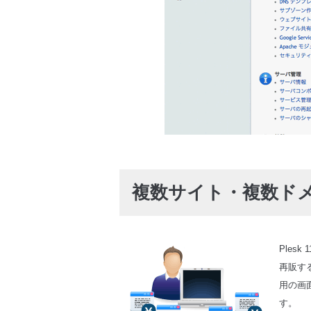
複数サイト・複数ド
Ple
再販す
用の画
す。