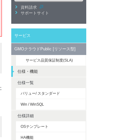
資料請求
サポートサイト
サービス
GMOクラウドPublic [リソース型]
サービス品質保証制度(SLA)
仕様・機能
仕様一覧
に
バリュー/ スタンダード
Win / WinSQL
仕様詳細
OSテンプレート
HA機能