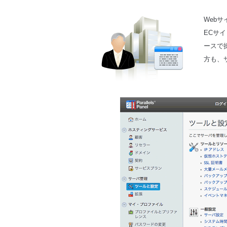
Web
ECサ
ースで
方も、