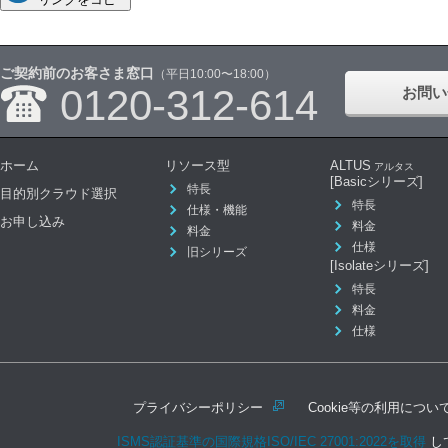
ご契約前のお客さま窓口
（平日10:00〜18:00）
0120-312-614
お問い
ホーム
リソース型
ALTUS
アルタス
[Basicシリーズ]
特長
目的別クラウド選択
特長
仕様・機能
お申し込み
料金
料金
仕様
旧シリーズ
[Isolateシリーズ]
特長
料金
仕様
プライバシーポリシー
Cookie等の利用につい
ISMS認証基準の国際規格ISO/IEC 27001:2022を取得
し