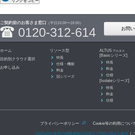
リンクをコピー
ご契約前のお客さま窓口
（平日10:00〜18:00）
0120-312-614
お問い
ホーム
リソース型
ALTUS
アルタス
[Basicシリーズ]
特長
目的別クラウド選択
特長
仕様・機能
お申し込み
料金
料金
仕様
旧シリーズ
[Isolateシリーズ]
特長
料金
仕様
プライバシーポリシー
Cookie等の利用につい
ISMS認証基準の国際規格ISO/IEC 27001:2022を取得
し